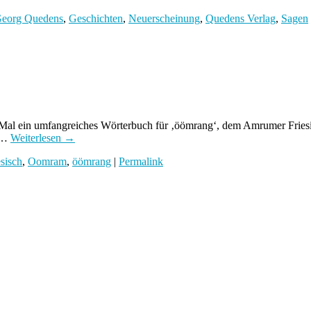
eorg Quedens
,
Geschichten
,
Neuerscheinung
,
Quedens Verlag
,
Sagen
 Mal ein umfangreiches Wörterbuch für ‚öömrang‘, dem Amrumer Friesisc
s …
Weiterlesen
→
esisch
,
Oomram
,
öömrang
|
Permalink