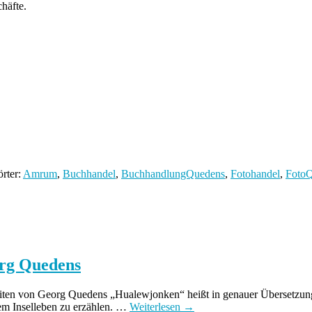
häfte.
rter:
Amrum
,
Buchhandel
,
BuchhandlungQuedens
,
Fotohandel
,
Foto
org Quedens
ten von Georg Quedens „Hualewjonken“ heißt in genauer Übersetzung 
em Inselleben zu erzählen. …
Weiterlesen
→