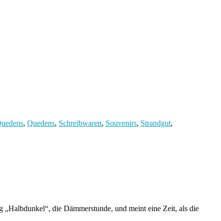
Quedens
,
Quedens
,
Schreibwaren
,
Souvenirs
,
Strandgut
,
„Halbdunkel“, die Dämmerstunde, und meint eine Zeit, als die