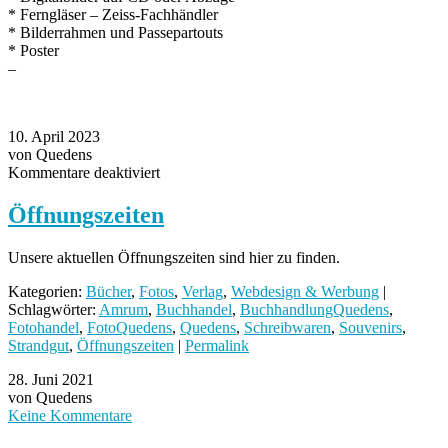
* Ferngläser – Zeiss-Fachhändler
* Bilderrahmen und Passepartouts
* Poster
–
10. April 2023
von Quedens
für
Kommentare deaktiviert
Öffnungszeiten
Öffnungszeiten
Unsere aktuellen Öffnungszeiten sind hier zu finden.
Kategorien:
Bücher
,
Fotos
,
Verlag
,
Webdesign & Werbung
|
Schlagwörter:
Amrum
,
Buchhandel
,
BuchhandlungQuedens
,
Fotohandel
,
FotoQuedens
,
Quedens
,
Schreibwaren
,
Souvenirs
,
Strandgut
,
Öffnungszeiten
|
Permalink
28. Juni 2021
von Quedens
Keine Kommentare